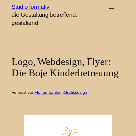
Zum
Studio formativ
die Gestaltung betreffend,
Inhalt
gestaltend
springen
Logo, Webdesign, Flyer:
Die Boje Kinderbetreuung
Verfasst von
Florian Bähler
in
Grafikdesign