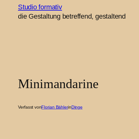
Studio formativ
Zum
die Gestaltung betreffend, gestaltend
Inhalt
springen
Minimandarine
Verfasst von
Florian Bähler
in
Dinge